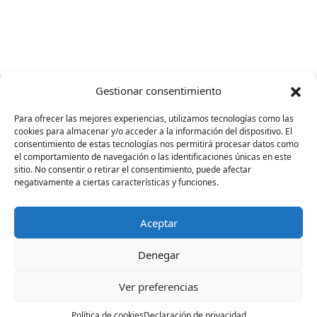
Gestionar consentimiento
El éxito no llega
Para ofrecer las mejores experiencias, utilizamos tecnologías como las
porque sí,
cookies para almacenar y/o acceder a la información del dispositivo. El
se planifica
consentimiento de estas tecnologías nos permitirá procesar datos como
el comportamiento de navegación o las identificaciones únicas en este
sitio. No consentir o retirar el consentimiento, puede afectar
negativamente a ciertas características y funciones.
Convertimos tu marca en actitud, inquietud,
imagen, palabras y acciones. El lugar en el
Aceptar
que puedan confluir todas las personas a las
que quieres servir.
Denegar
Ver preferencias
Política de cookies
Declaración de privacidad